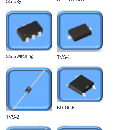
SS Sky
SS Switching
TVS-1
BRIDGE
TVS-2