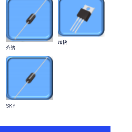
超快
齐纳
SKY