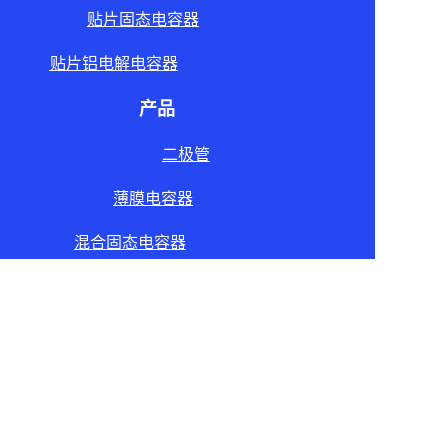
贴片固态电容器
贴片铝电解电容器
产品
二极管
薄膜电容器
CN
混合固态电容器
版权所有 © 2012-2021 Elcon | 保留所有权利。
粤ICP备19012341号
生产车间
工厂设备
联系我们